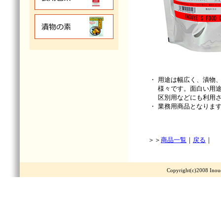
・
用途は幅広く、漬物
様々です。面白い用
区別用などにも利用
・
業務用商品となりま
＞＞
商品一覧
｜
戻る
｜
Copyright(c)2008 Ino