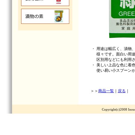
・
用途は幅広く、漬物
様々です。面白い用
区別用などにも利用
・
美しい上品な色に着
使い易い小スプーン
＞＞
商品一覧
｜
戻る
｜
Copyright(c)2008 Ino